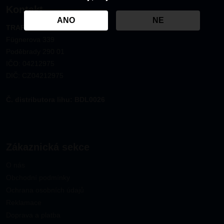
Kontakt
ANO
NE
TRAFCO CZ s.r.o.
Fügnerova 339
Poděbrady 290 01
IČO: 04212975
DIČ: CZ04212975
Č. distributora lihu: BDL0026
Zákaznická sekce
O nás
Obchodní podmínky
Ochrana osobních údajů
Reklamace
Doprava a platba