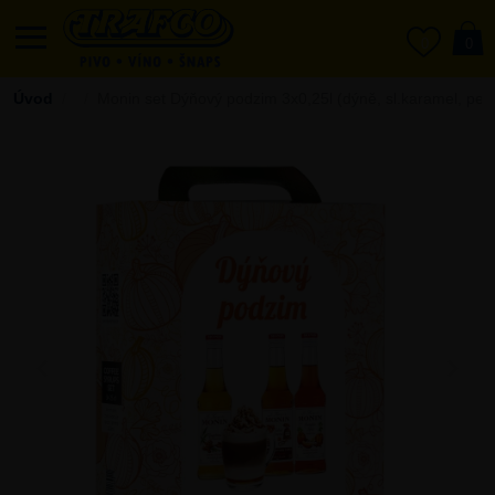
0
0
Úvod
Monin set Dýňový podzim 3x0,25l (dýně, sl.karamel, pern