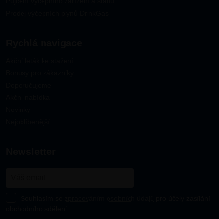
Půjčení výčepního zařízení a stanů
Prodej výčepních plynů DrinkGas
Rychlá navigace
Akční leták ke stažení
Bonusy pro zákazníky
Doporučujeme
Akční nabídka
Novinky
Nejoblíbenější
newsletter
Souhlasím se
zpracováním osobních údajů
pro účely zasílání
obchodního sdělení.