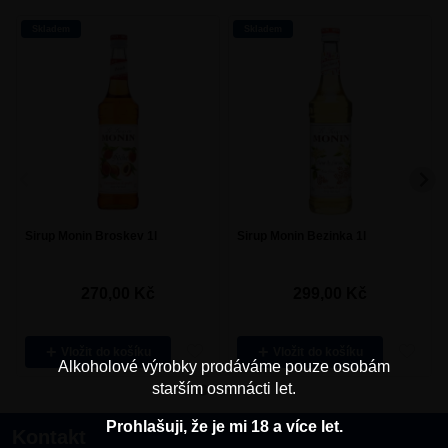
Skladem
Skladem
Sirup Monin Broskev 1l
Sirup Monin Bezinka 1l
270,00
Kč
299,00
Kč
Vložit
Vložit
Alkoholové výrobky prodáváme pouze osobám
starším osmnácti let.
Prohlašuji, že je mi 18 a více let.
Kontakt