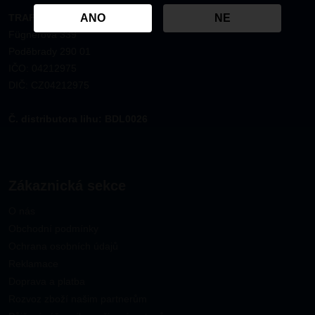
TRAFCO CZ s.r.o.
ANO
NE
Fügnerova 339
Poděbrady 290 01
IČO: 04212975
DIČ: CZ04212975
Č. distributora lihu: BDL0026
Zákaznická sekce
O nás
Obchodní podmínky
Ochrana osobních údajů
Reklamace
Doprava a platba
Rozvoz zboží našim partnerům