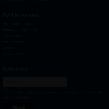
Prodej výčepních plynů DrinkGas
Rychlá navigace
Akční leták ke stažení
Bonusy pro zákazníky
Doporučujeme
Akční nabídka
Novinky
Nejoblíbenější
newsletter
Souhlasím se
zpracováním osobních údajů
pro účely zasílání
obchodního sdělení.