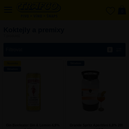
0
0
Koktejly a premixy
7 produktů
Filtrovat
Novinka
Skladem
Skladem
Gin Beefeater Gin & Lemon 4,9%
Grande Spritz Aperitivo 6,8% 20l