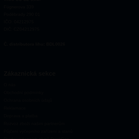
Fügnerova 339
Poděbrady 290 01
IČO: 04212975
DIČ: CZ04212975
Č. distributora lihu: BDL0026
Zákaznická sekce
O nás
Obchodní podmínky
Ochrana osobních údajů
Reklamace
Doprava a platba
Rozvoz zboží našim partnerům
Půjčení výčepního zařízení a stanů