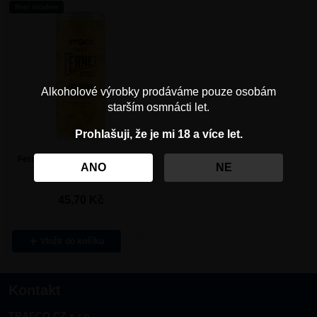
Není skladem
Alkoholové výrobky prodáváme pouze osobám
starším osmnácti let.
Prohlašuji, že je mi 18 a více let.
Fernet Bavorák Citrus 6% 0,25l
ANO
NE
plech
45,70
Kč
Vložit
Kontakt
TRAFCO CZ s.r.o.