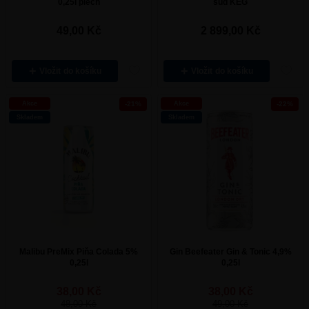
0,25l plech
sud KEG
49,00
Kč
2 899,00
Kč
Vložit
Vložit
Akce
-21%
Akce
-22%
Skladem
Skladem
Malibu PreMix Piňa Colada 5%
Gin Beefeater Gin & Tonic 4,9%
0,25l
0,25l
38,00
Kč
38,00
Kč
48,00
Kč
49,00
Kč