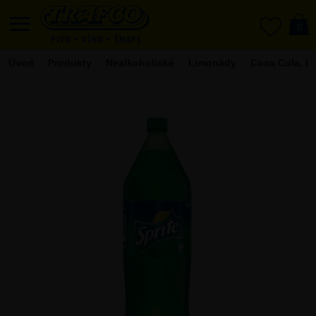
0
0
Úvod
Produkty
Nealkoholické
Limonády
Coca Cola, Fa