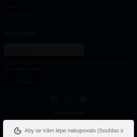
Novinky
Nejoblíbenější
newsletter
Souhlasím se
zpracováním osobních údajů
pro účely zasílání
obchodního sdělení.
Akceptujeme
Aby se Vám lépe nakupovalo (Souhlas s