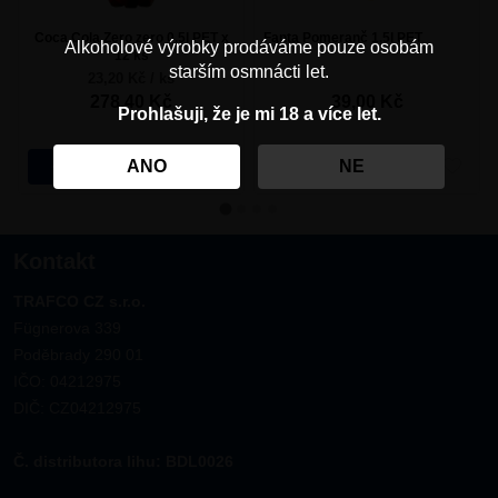
Coca Cola Zero zero 0,5l PET x
Fanta Pomeranč 1,5l PET
Alkoholové výrobky prodáváme pouze osobám
12 ks
starším osmnácti let.
23,20 Kč / ks
278,40
Kč
39,00
Kč
Prohlašuji, že je mi 18 a více let.
ANO
NE
Vložit
Vložit
Kontakt
TRAFCO CZ s.r.o.
Fügnerova 339
Poděbrady 290 01
IČO: 04212975
DIČ: CZ04212975
Č. distributora lihu: BDL0026