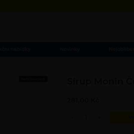
kční nabídky
Novinky
Nejoblíbe
Sirup Monin Če
Není skladem
281,00 Kč
-
+