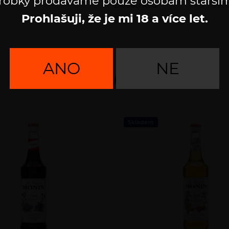
robky prodáváme pouze osobám starším
Dodací kód:
990
Prohlašuji, že je mi 18 a více let.
ANO
NE
Mohlo by Vás zajímat
Počet
Skladem
produktů