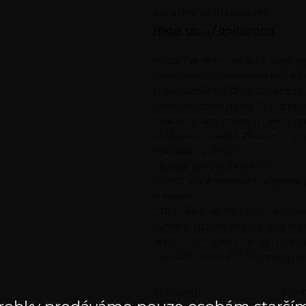
Aktuálně není skladem
Hlídat cenu / dostupnost
Plody černého rybízu v sobě sp
Jsou tradiční surovinou pro džem
francouzského Dijonu v letech 
zpopularizoval nápoj "Kir" přip
"blackcurrant creamu". Jeho pod
oblíbenou tradicí. Zkuste i Vy
Blackberry Sirup!
" Barva: temná červená
" Chuť: vůně zelených pupenů č
trpkosti.
" Tipy: díky věrné chuti čern
vytvořit úžasné drinky jako va
zkusit i ochucený čaj, vytvoř
" Použití: cocktaily, limonády,
Kód zboží:
690