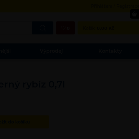
Přihlášení / Registrac
0
Košík:
0,00
Kč
nější
Výprodej
Kontakty
rný rybíz 0,7l