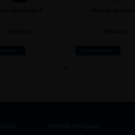
irup Monin Fialka 1l
Sirup Monin Perník 
270,00
Kč
299,00
Kč
t do košíku
Vložit do košíku
sekce
rychlá navigace