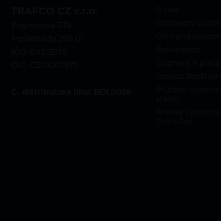
TRAFCO CZ s.r.o.
O nás
Obchodní podm
Fügnerova 339
Ochrana osobní
Poděbrady 290 01
Reklamace
IČO: 04212975
Doprava a platb
DIČ: CZ04212975
Rozvoz zboží n
Půjčení výčepníh
Č. distributora lihu: BDL0026
stanů
Prodej výčepníc
DrinkGas