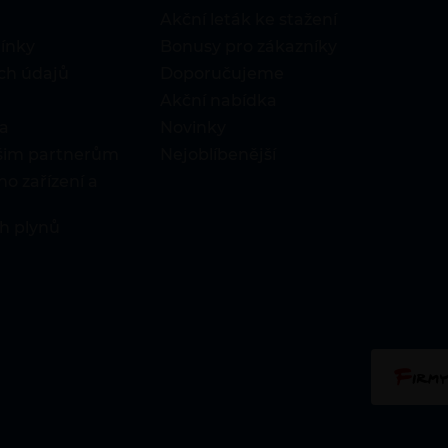
Akční leták ke stažení
ínky
Bonusy pro zákazníky
ch údajů
Doporučujeme
Akční nabídka
a
Novinky
ašim partnerům
Nejoblíbenější
o zařízení a
h plynů