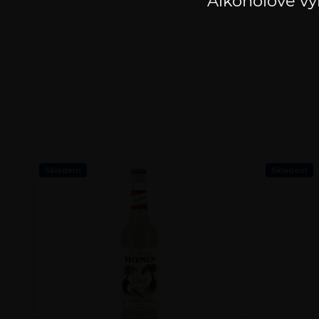
Alkoholové vý
Počet
Skladem
Skladem
produktů