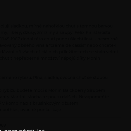
ojují sladkou, mírně nahořklou chuť s temnou barvou.
y, likéry, džusy, zmrzliny a sirupy. Félix Kir, starosta
1945-1967 dodal této chuti punc ušlechtilosti - nesmírně
ravovaný z bílého vína a "créme de cassis" nebo chcete-li
ávání při všech oficiálních příležitostech se stalo velmi
 ochutit nepřeberné množství nápojů díky Monin
erného rybízu. Plná, sladká, ovocná chuť se stopou
ého rybízu budete moci s Monin Balckberry Sirupem
rianty Martini, Mocha a spoutu dalších. Nezapomeňte
ený v kombinací s brusinkovým džusem!
 smoothies, ovocné punče, čaje
069