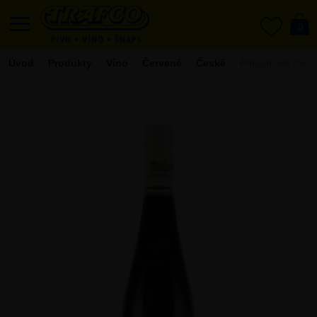
0
0
Úvod
Produkty
Víno
Červené
České
Pohádkové červen