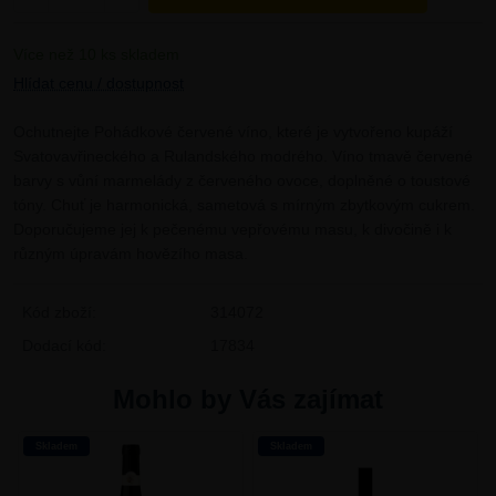
Více než 10 ks skladem
Hlídat cenu / dostupnost
Ochutnejte Pohádkové červené víno, které je vytvořeno kupáží
Svatovavřineckého a Rulandského modrého. Víno tmavě červené
barvy s vůní marmelády z červeného ovoce, doplněné o toustové
tóny. Chuť je harmonická, sametová s mírným zbytkovým cukrem.
Doporučujeme jej k pečenému vepřovému masu, k divočině i k
různým úpravám hovězího masa.
Kód zboží:
314072
Dodací kód:
17834
Mohlo by Vás zajímat
Skladem
Skladem