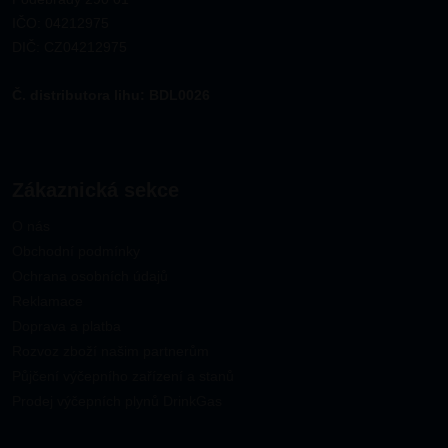
IČO: 04212975
DIČ: CZ04212975
Č. distributora lihu: BDL0026
Zákaznická sekce
O nás
Obchodní podmínky
Ochrana osobních údajů
Reklamace
Doprava a platba
Rozvoz zboží našim partnerům
Půjčení výčepního zařízení a stanů
Prodej výčepních plynů DrinkGas