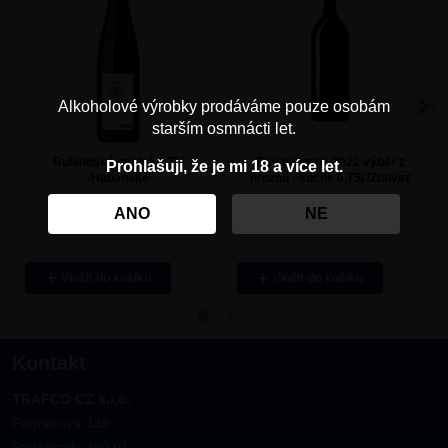
Alkoholové výrobky prodáváme pouze osobám
starším osmnácti let.
Rulandské modré 0,75l
Zweigeltrebe 2022 výběr z
Prohlašuji, že je mi 18 a více let.
/Habánské
hroznů - suché 0,75l /Znovín/
ANO
NE
137,00
Kč
184,50
Kč
Vložit
Vložit
Kontakt
TRAFCO CZ s.r.o.
Fügnerova 339
Poděbrady 290 01