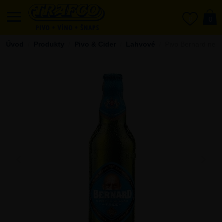
0
0
Úvod
Produkty
Pivo & Cider
Lahvové
Pivo Bernard nealk