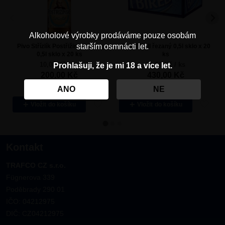
Alkoholové výrobky prodáváme pouze osobám
starším osmnácti let.
Pivo Střízlík Postřižiny nealko
Pivo Birell řezaný 0,5l sklo x 20
0,5l sklo x 20 ks
ks
10,00 Kč / ks
21,50 Kč / ks
Prohlašuji, že je mi 18 a více let.
200,00
Kč
430,00
Kč
ANO
NE
Vložit
Vložit
Kontakt
TRAFCO CZ s.r.o.
Fügnerova 339
Poděbrady 290 01
IČO: 04212975
DIČ: CZ04212975