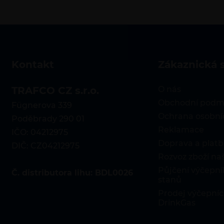
kontakt
zákaznická 
TRAFCO CZ s.r.o.
O nás
Obchodní podm
Fügnerova 339
Ochrana osobní
Poděbrady 290 01
Reklamace
IČO: 04212975
Doprava a platb
DIČ: CZ04212975
Rozvoz zboží n
Půjčení výčepníh
Č. distributora lihu: BDL0026
stanů
Prodej výčepníc
DrinkGas