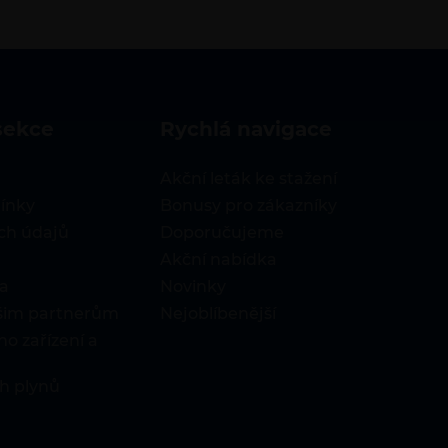
sekce
rychlá navigace
Akční leták ke stažení
ínky
Bonusy pro zákazníky
ch údajů
Doporučujeme
Akční nabídka
a
Novinky
ašim partnerům
Nejoblíbenější
o zařízení a
h plynů