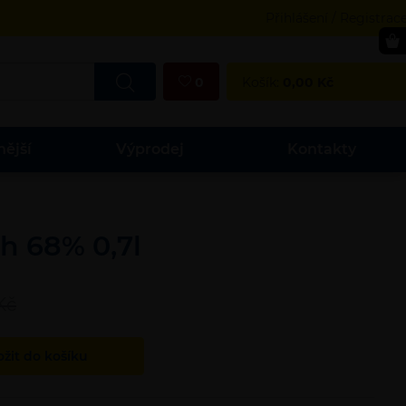
Přihlášení / Registrac
0
Košík:
0,00
Kč
nější
Výprodej
Kontakty
h 68% 0,7l
Kč