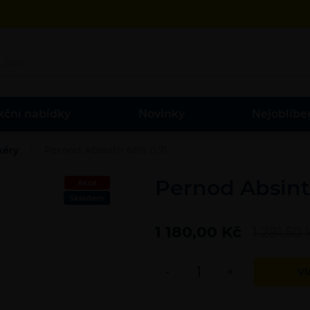
kční nabídky
Novinky
Nejoblíbe
kéry
Pernod Absinth 68% 0,7l
Pernod Absint
Akce
Skladem
1 180,00 Kč
1 281,50 
-
+