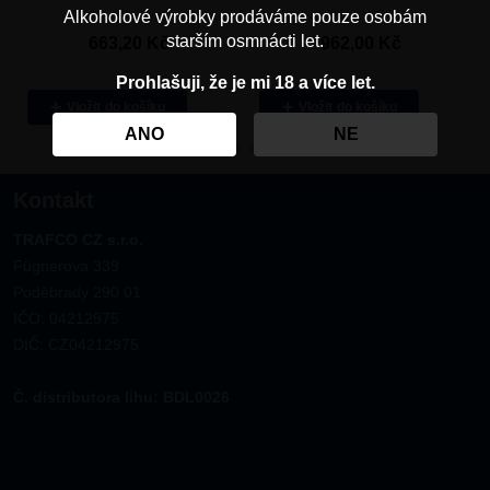
Alkoholové výrobky prodáváme pouze osobám
starším osmnácti let.
663,20
Kč
962,00
Kč
Prohlašuji, že je mi 18 a více let.
Vložit
Vložit
ANO
NE
Kontakt
TRAFCO CZ s.r.o.
Fügnerova 339
Poděbrady 290 01
IČO: 04212975
DIČ: CZ04212975
Č. distributora lihu: BDL0026