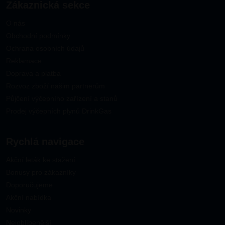
Zákaznická sekce
O nás
Obchodní podmínky
Ochrana osobních údajů
Reklamace
Doprava a platba
Rozvoz zboží našim partnerům
Půjčení výčepního zařízení a stanů
Prodej výčepních plynů DrinkGas
Rychlá navigace
Akční leták ke stažení
Bonusy pro zákazníky
Doporučujeme
Akční nabídka
Novinky
Nejoblíbenější