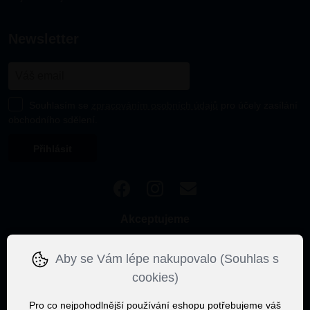
newsletter
Souhlasím se
zpracováním osobních údajů
pro účely zasílání
obchodního sdělení.
Akceptujeme
Aby se Vám lépe nakupovalo (Souhlas s
cookies)
Pro co nejpohodlnější používání eshopu potřebujeme váš