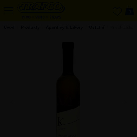
0
0
Úvod
Produkty
Aperitivy & Likéry
Ostatní
Křivoklátská