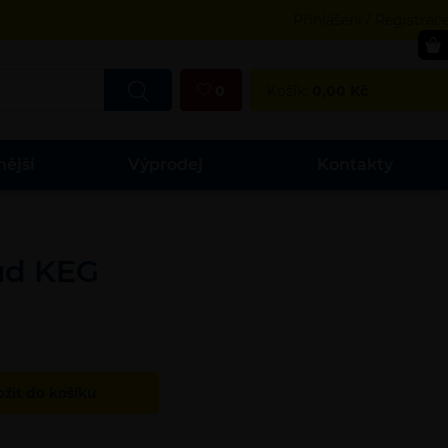
Přihlášení / Registrac
0
Košík:
0,00
Kč
nější
Výprodej
Kontakty
sud KEG