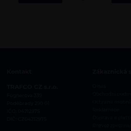
kontakt
zákaznická 
TRAFCO CZ s.r.o.
O nás
Obchodní podm
Fügnerova 339
Ochrana osobní
Poděbrady 290 01
Reklamace
IČO: 04212975
Doprava a platb
DIČ: CZ04212975
Rozvoz zboží n