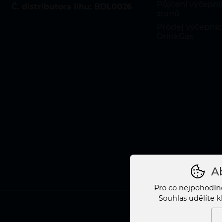
Půjčení výčepníh
Č. distributora lihu: BDL0026
stanů
Prodej výčepníc
DrinkGas
Ab
Pro co nejpohodln
Souhlas udělíte k