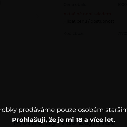
Cena obalu:
1000
Aktuálně není skladem
Hlídat cenu / dostupnost
Kód zboží:
7170
robky prodáváme pouze osobám starším
Prohlašuji, že je mi 18 a více let.
Mohlo by Vás zajímat