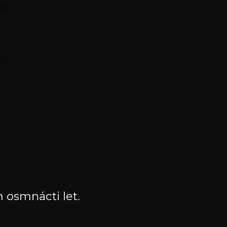
 Kč
27
 osmnácti let.