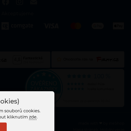
Akceptujeme
okies)
m souborů cookies.
nout kliknutím
zde
.
made with
❤
by
ineShop
Mapa stránek
,
Mobilní verze