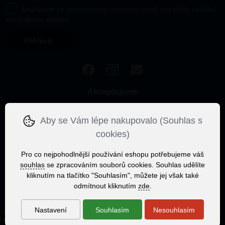
Souhlasím se
zpracováním osobních údajů
pro účely zasílání
obchodního sdělení.
Akceptujeme
Aby se Vám lépe nakupovalo (Souhlas s
cookies)
Pro co nejpohodlnější používání eshopu potřebujeme váš
souhlas
se zpracováním souborů cookies. Souhlas udělíte
kliknutím na tlačítko "Souhlasím", můžete jej však také
odmítnout kliknutím
zde
.
Nastavení
Souhlasím
Nesouhlasím
made with
❤
by
ineShop
Mapa stránek
,
Klasická verze