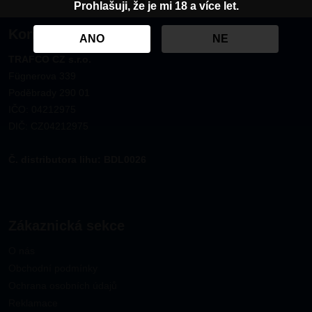
Prohlašuji, že je mi 18 a více let.
Kontakt
ANO
NE
TRAFCO CZ s.r.o.
Fügnerova 339
Poděbrady 290 01
IČO: 04212975
DIČ: CZ04212975
Č. distributora lihu: BDL0026
Zákaznická sekce
O nás
Obchodní podmínky
Ochrana osobních údajů
Reklamace