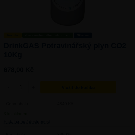
Novinka
Pouze osobní odběr nebo rozvoz
Skladem
DrinkGAS Potravinářský plyn CO2
10Kg
678,00 Kč
-
+
Cena obalu:
4840 Kč
3 ks skladem
Hlídat cenu / dostupnost
Kód zboží:
985025