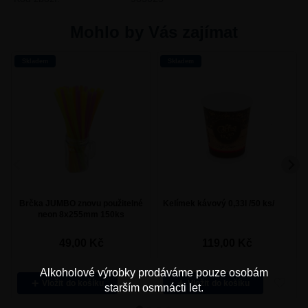
Mohlo by Vás zajímat
Skladem
Skladem
Brčka JUMBO znovu použitelné
Kelímek kávový 0,33l /50 ks/
neon 8x255mm 150ks
49,00
Kč
119,00
Kč
Alkoholové výrobky prodáváme pouze osobám
Vložit
Vložit
starším osmnácti let.