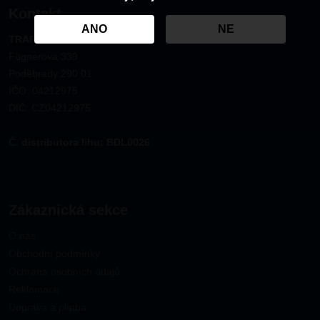
Kontakt
ANO
NE
TRAFCO CZ s.r.o.
Fügnerova 339
Poděbrady 290 01
IČO: 04212975
DIČ: CZ04212975
Č. distributora lihu: BDL0026
Zákaznická sekce
O nás
Obchodní podmínky
Ochrana osobních údajů
Reklamace
Doprava a platba