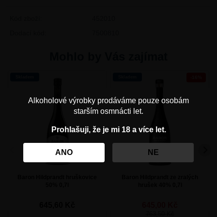
Kód zboží:
452010
Dodací kód:
7500810
Mohlo by Vás zajímat
Skladem
Skladem
-16%
Alkoholové výrobky prodáváme pouze osobám
starším osmnácti let.
Prohlašuji, že je mi 18 a více let.
ANO
NE
Baron Hildprandt hruškovice
Baron Hildprandt ze zralých
50% 0,7l
hrušek 40% 0,7l
645,60
Kč
645,00
Kč
763,50
Kč