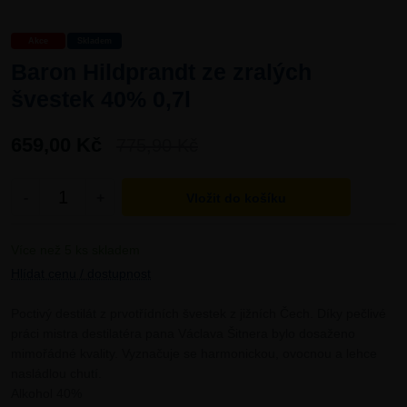
Akce
Skladem
Baron Hildprandt ze zralých
švestek 40% 0,7l
659,00 Kč
775,90 Kč
-
+
Více než 5 ks skladem
Hlídat cenu / dostupnost
Poctivý destilát z prvotřídních švestek z jižních Čech. Díky pečlivé
práci mistra destilatéra pana Václava Šitnera bylo dosaženo
mimořádné kvality. Vyznačuje se harmonickou, ovocnou a lehce
nasládlou chutí.
Alkohol 40%