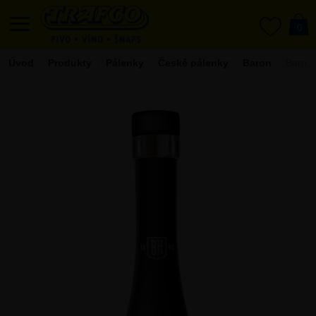
0
0
Úvod
Produkty
Pálenky
České pálenky
Baron
Baron 