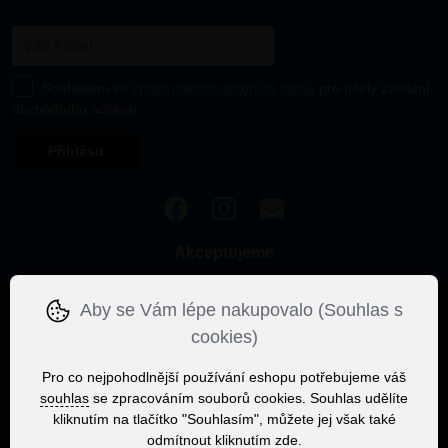
Souhlasím se
zpracováním osobních údajů
pro účely zasílání
obchodního sdělení.
Akceptujeme
Aby se Vám lépe nakupovalo (Souhlas s
cookies)
Pro co nejpohodlnější používání eshopu potřebujeme váš
souhlas
se zpracováním souborů cookies. Souhlas udělíte
kliknutím na tlačítko "Souhlasím", můžete jej však také
odmítnout kliknutím
zde
.