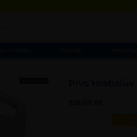
kční nabídky
Novinky
Nejoblíbe
Pivo Hrabalův 
Není skladem
625,00 Kč
-
+