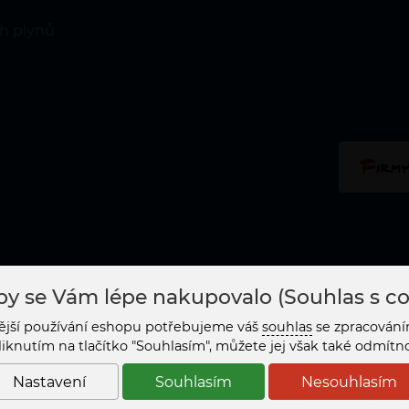
h plynů
y se Vám lépe nakupovalo (Souhlas s co
ější používání eshopu potřebujeme váš
souhlas
se zpracování
liknutím na tlačítko "Souhlasím", můžete jej však také odmít
Nastavení
Souhlasím
Nesouhlasím