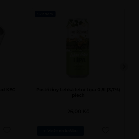
Počet
Počet
Skladem
S
produktů
prod
 sud KEG
Postřižiny Lehká letní Lípa 0,5l (3,7%)
plech
26,00
Kč
Vložit do košíku