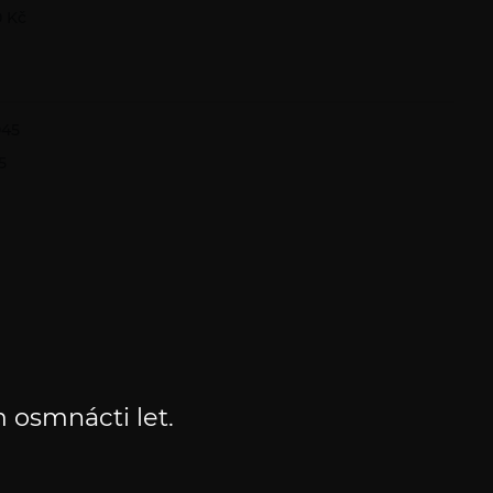
 Kč
045
5
 osmnácti let.