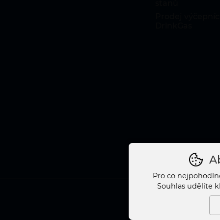
stanů
Prodej výčepníc
DrinkGas
Ab
Pro co nejpohodln
Souhlas udělíte k