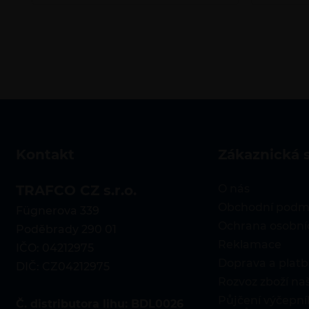
kontakt
zákaznická 
TRAFCO CZ s.r.o.
O nás
Obchodní podm
Fügnerova 339
Ochrana osobní
Poděbrady 290 01
Reklamace
IČO: 04212975
Doprava a platb
DIČ: CZ04212975
Rozvoz zboží n
Půjčení výčepníh
Č. distributora lihu: BDL0026