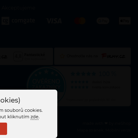
Akceptujeme
okies)
m souborů cookies.
nout kliknutím
zde
.
made with
❤
by
ineShop
Mapa stránek
,
Mobilní verze