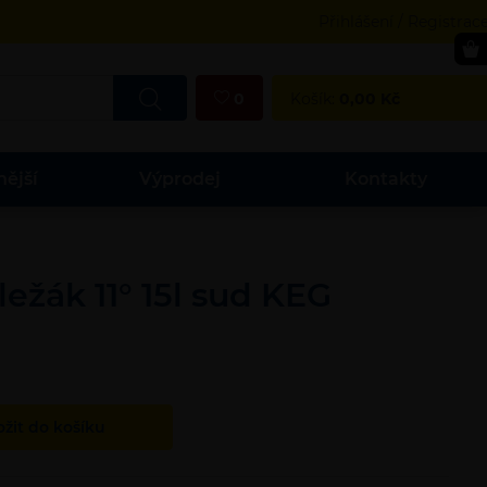
Přihlášení / Registrac
0
Košík:
0,00
Kč
nější
Výprodej
Kontakty
ležák 11° 15l sud KEG