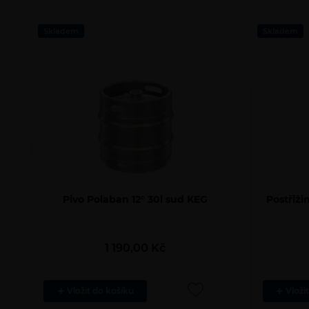
Počet
Skladem
Skladem
produktů
Pivo Polaban 12° 30l sud KEG
Postřiži
1 190,00
Kč
Vložit do košíku
Vloži