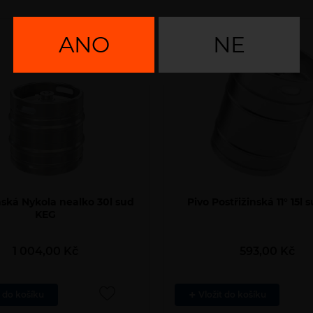
Počet
Skladem
ANO
NE
produktů
nská Nykola nealko 30l sud
Pivo Postřižinská 11° 15l
KEG
1 004,00
Kč
593,00
Kč
t do košíku
Vložit do košíku