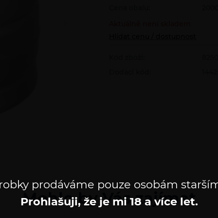
Cena obalu:
2000
Aktuálně není skladem
Hlídat cenu / dostupnost
Kód zboží:
825
Dodací kód:
1442
robky prodáváme pouze osobám starším
Mohlo by Vás zajímat
Prohlašuji, že je mi 18 a více let.