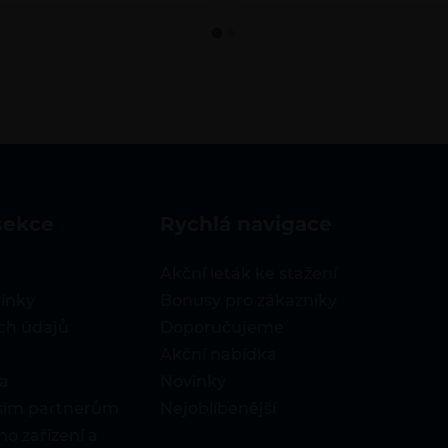
sekce
rychlá navigace
Akční leták ke stažení
ínky
Bonusy pro zákazníky
ch údajů
Doporučujeme
Akční nabídka
a
Novinky
ašim partnerům
Nejoblíbenější
o zařízení a